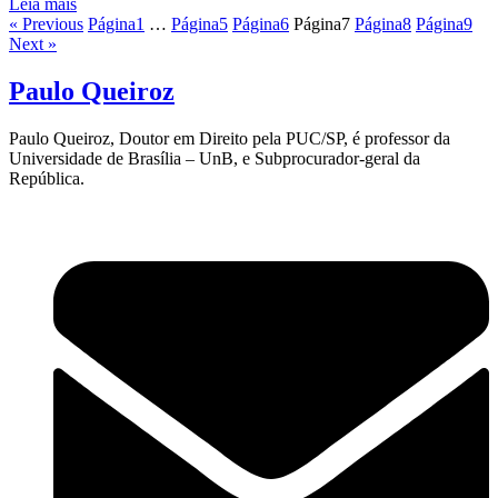
Leia mais
« Previous
Página
1
…
Página
5
Página
6
Página
7
Página
8
Página
9
Next »
Paulo Queiroz
Paulo Queiroz, Doutor em Direito pela PUC/SP, é professor da
Universidade de Brasília – UnB, e Subprocurador-geral da
República.