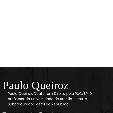
Paulo Queiroz
Paulo Queiroz, Doutor em Direito pela PUC/SP, é
professor da Universidade de Brasília – UnB, e
Subprocurador-geral da República.