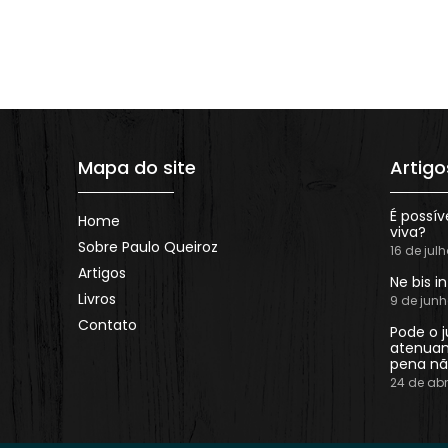
Mapa do site
Artigo
É possív
Home
viva?
Sobre Paulo Queiroz
16 de jul
Artigos
Ne bis i
Livros
9 de jun
Contato
Pode o j
atenuan
pena nã
24 de abr