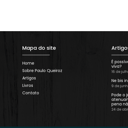
Mapa do site
Artigo
É possív
Home
viva?
Sobre Paulo Queiroz
16 de jul
Artigos
Ne bis i
Livros
9 de jun
Contato
Pode o j
atenuan
pena nã
24 de abr