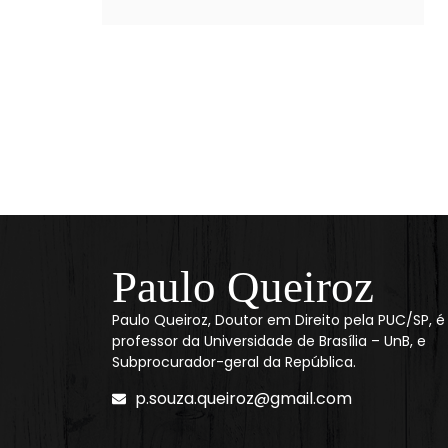
Paulo Queiroz
Paulo Queiroz, Doutor em Direito pela PUC/SP, é
professor da Universidade de Brasília – UnB, e
Subprocurador-geral da República.
p.souza.queiroz@gmail.com