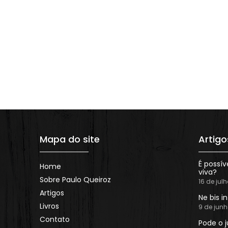
Mapa do site
Artigo
É possív
Home
viva?
Sobre Paulo Queiroz
16 de jul
Artigos
Ne bis i
Livros
9 de jun
Contato
Pode o j