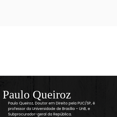
Paulo Queiroz
Paulo Queiroz, Doutor em Direito pela PUC/SP, é
professor da Universidade de Brasília – UnB, e
Subprocurador-geral da República.