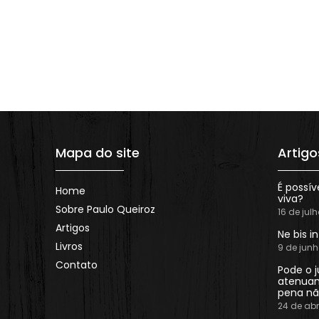
Mapa do site
Artigo
É possív
Home
viva?
Sobre Paulo Queiroz
16 de jul
Artigos
Ne bis i
Livros
9 de jun
Contato
Pode o j
atenuan
pena nã
24 de abr