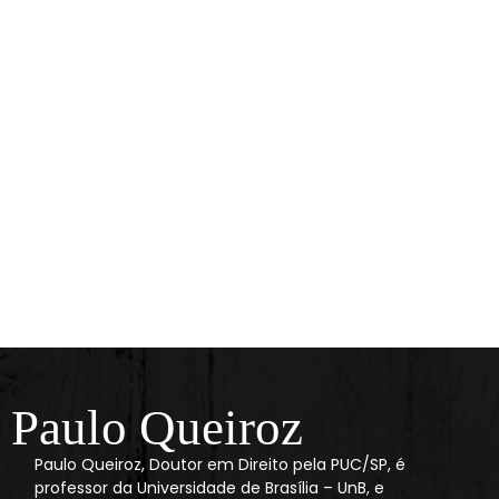
Paulo Queiroz
Paulo Queiroz, Doutor em Direito pela PUC/SP, é
professor da Universidade de Brasília – UnB, e